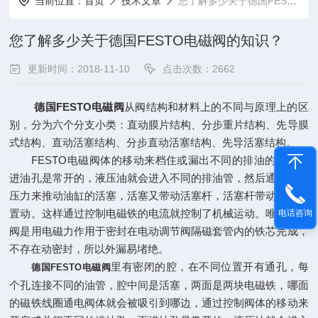
当前位置：
首页
技术文章
您了解多少关于德国FESTO电磁阀的知识？
您了解多少关于德国FESTO电磁阀的知识？
更新时间：2018-11-10
点击次数：2662
德国FESTO电磁阀
从阀结构和材料上的不同与原理上的区
别，分为六个分支小类：直动膜片结构、分步重片结构、先导膜
式结构、直动活塞结构、分步直动活塞结构、先导活塞结构。
FESTO电磁阀体的移动来档住或漏出不同的排油的孔，而
进油孔是常开的，液压油就会进入不同的排油管，然后通过油的
压力来推动油缸的活塞，活塞又带动活塞杆，活塞杆带动机械装
置动。这样通过控制电磁铁的电流就控制了机械运动。唯有电磁
电话咨询
阀是用电磁力作用于密封在电动调节阀隔磁套管内的铁芯完成，
不存在动密封，所以外漏易堵绝。
里有密闭的腔，在不同位置开有通孔，每
德国FESTO电磁阀
个孔连接不同的油管，腔中间是活塞，两面是两块电磁铁，哪面
的磁铁线圈通电阀体就会被吸引到哪边，通过控制阀体的移动来