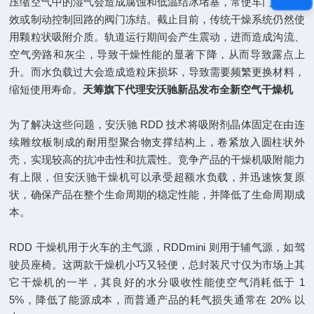
压缩空气中的湿气会造成腐蚀和低温结冰堵塞，常使车门系统失
效或制动控制回路的阀门冻结。截止目前，传统干燥系统仍然使
用颗粒状吸附介质。轨道运行期间会产生震动，进而造成沟流、
空气旁路和灰尘，导致干燥性能的显著下降，从而导致露点上
升。而水负载过大会造成造粒床损坏，导致需要频繁更换材料，
缩短使用寿命。
天筹旗下代理安沃驰新品发布全新空气干燥机
为了解决这些问题，安沃驰 RDD 技术将吸附剂晶体固定在由连
续雕纹板制成的耐用型聚合物支撑结构上，卷紧放入圆柱状外
壳，实现较高的抗冲击性和抗震性。竞争产品的干燥机吸附能力
有上限，但安沃驰干燥机可以承受超额水负载，并迅速恢复原
状，确保产品在整个生命周期的稳定性能，并降低了生命周期成
本。
RDD 干燥机用于火车的主气源，RDDmini 则用于辅气源，如驾
驶员座椅。这两款干燥机小巧又轻便，总封装尺寸仅为市场上其
它干燥机的一半，其良好的水分吸收性能使空气消耗低于 1
5%，降低了能源成本，而普通产品的耗气损失通常在 20% 以