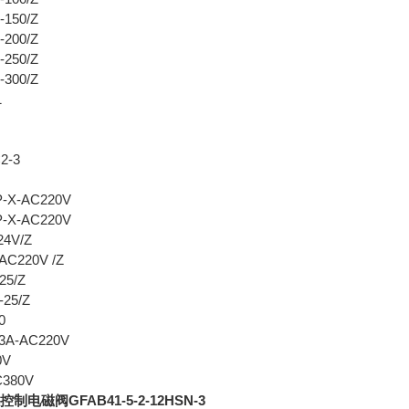
-150/Z
-200/Z
-250/Z
-300/Z
1
2-3
P-X-AC220V
P-X-AC220V
24V/Z
-AC220V /Z
25/Z
25/Z
0
03A-AC220V
0V
C380V
制电磁阀GFAB41-5-2-12HSN-3