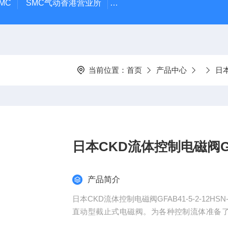
MC
SMC气动香港营业所
PAX1212-03SMC隔膜泵
A
当前位置：
首页
产品中心
日本
日本CKD流体控制电磁阀GFAB
产品简介
日本CKD流体控制电磁阀GFAB41-5-2-12HSN-
直动型截止式电磁阀。为各种控制流体准备
列，无论何种流体都精心采用非常适合的 流