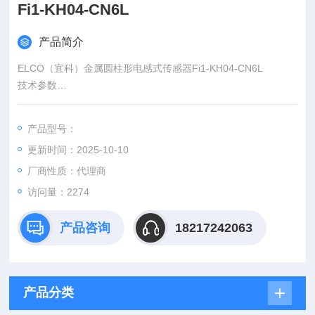
Fi1-KH04-CN6L
产品简介
ELCO（宜科）金属圆柱形电感式传感器Fi1-KH04-CN6L
技术参数
额定工作距离: 0.8mm、1mm 安装方式: 齐平
输出功能: 常开、常闭 输出类型: PNP、NPN
产品型号：
电源电压: 10...30VDC 额定电流: ≤100mA
更新时间：2025-10-10
接线方式: 2米电缆
厂商性质：代理商
访问量：2274
产品咨询
18217242063
产品分类