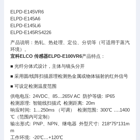
ELPD-E145VR6
ELPD-E145A6
ELPD-E145Li6
ELPD-E145RS4226
产品说明：热轧、热处理、定位、分切等（可适用于蒸汽
环境）。
宜科ELCO 传感器ELPD-E100VR6
产品特点：
■ 光纤分体式设计，主体与镜头分开
■ 采用圆/线阵扫描原理检测热金属或物体辐射的红外信号
■ 可设定检测温度范围
供电电压: 24VDC、85…265V AC 防护等级: IP65
检测原理: 智能线扫描式 检测距离: 20m
响应时间: 1…250ms （可调） 检测范围: 300℃ ….1400
℃（范围内可定制）
输出形式: PNP、NPN、继电器 外型尺寸: 218*75*131m
m
工作环境: -20℃…+120℃