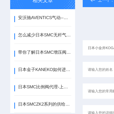
相关文章
上一个
安沃驰AVENTICS气动--让“重量”不再是问题
怎么减少日本SMC无杆气缸套磨损
带你了解日本SMC增压阀漏液的原因及处理措施
日本金子KANEKO如何进行阻火器选型
日本SMC比例阀代理-上海厂家
日本SMCZK2系列的供给阀和真空破坏阀的配线方法