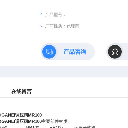
本体 铝合金（养化铝膜） 铝压铸 铝合
产品型号：
调压螺钉 黄铜 黄铜（无电解镀
厂商性质：代理商
产品咨询
在线留言
GANEI调压阀MR100
GANEI调压阀MR100
主要部件材质
R050 MR100 HR100 无离子式样