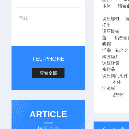
本体 铝合
气缸
调压螺
把手 
调压
盖 铝合
阀帽 
活塞 铝
橡胶膜片
TEL-PHONE
调压弹簧
密封品 
查看全部
调压阀门
本体 
汇流板
密封件 
ARTICLE