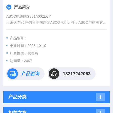
产品简介
ASCO电磁阀G551A002ECY
上海天筹代理销售美国原装ASCO气动元件：ASCO电磁阀有以
下类别：普通型、防爆型、手动复位、本安型、滑动型、长寿
型、和气控阀等等。如需选型询价采购我司，我们将竭诚为您服
产品型号：
务！
更新时间：2025-10-10
厂商性质：代理商
访问量：2467
产品咨询
18217242063
产品分类
相关文章