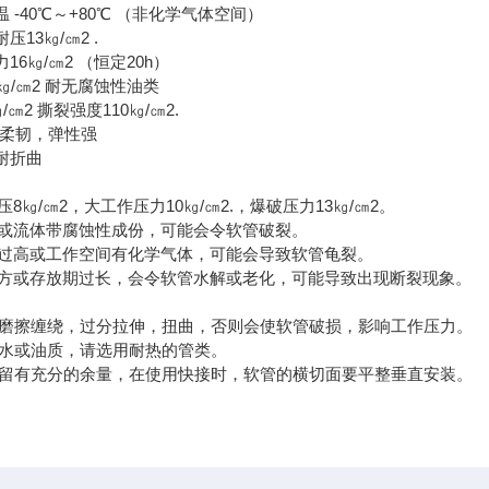
温 -40℃～+80℃ （非化学气体空间）
压13㎏/㎝2 .
16㎏/㎝2 （恒定20h）
0㎏/㎝2 耐无腐蚀性油类
/㎝2 撕裂强度110㎏/㎝2.
㎎ 柔韧，弹性强
耐折曲
8㎏/㎝2，大工作压力10㎏/㎝2.，爆破压力13㎏/㎝2。
或流体带腐蚀性成份，可能会令软管破裂。
过高或工作空间有化学气体，可能会导致软管龟裂。
方或存放期过长，会令软管水解或老化，可能导致出现断裂现象。
软管磨擦缠绕，过分拉伸，扭曲，否则会使软管破损，影响工作压力。
高的水或油质，请选用耐热的管类。
度要留有充分的余量，在使用快接时，软管的横切面要平整垂直安装。