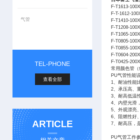
F-T1613-1
F-T-1612-1
气管
F-T1410-1
F-T1208-1
F-T1065-10
F-T0805-1
F-T0855-1
F-T0604-2
F-T0425-2
TEL-PHONE
常用颜色管（
PU气管性能
查看全部
1、耐油性能
2、承压高、
3、耐高低温性
4、内壁光滑
5、外观漂亮
6、阻燃性好
ARTICLE
7、耐高压，
PU气管工作