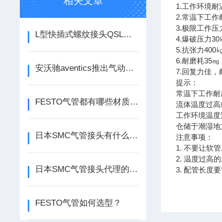
相关文章
1.工作环境耐
2.常温下工作耐
3.极限工作压力
L型快插式螺纹接头QSL系列德国FESTO原装
4.爆破压力3
5.抗张力400㎏
6.耐磨耗35
安沃驰aventics推出气动气源处理适用于任何应用的供气管理解决方案
7.回复力佳，
提示：
常温下工作耐压
FESTO气管都有哪些材质，适用哪些行业
流体温度过高
工作环境温度
仓储于潮湿地
日本SMC气管接头有什么特点
注意事项：
1. 不要让
2. 温度过
日本SMC气管接头代理的基本种类
3. 配管长
FESTO气管如何选型？