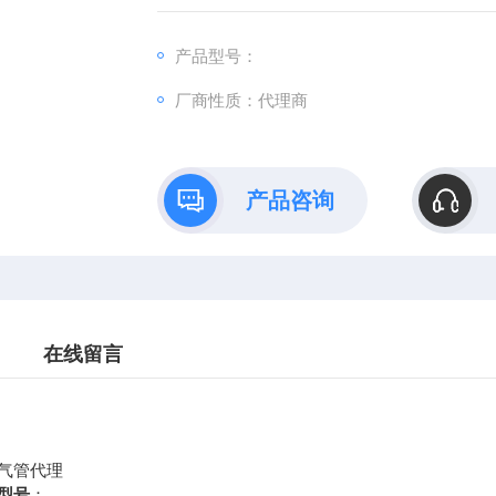
3、耐高低温性能好，适应性强可在-40摄氏度-
4、内壁光滑，液体阻力小，液压损失少，具
产品型号：
5、外观漂亮、抗污染、耐磨性能是天然橡胶管
厂商性质：代理商
6、阻燃性好、耐冲击、耐老化、无毒无
产品咨询
在线留言
气管代理
型号
：