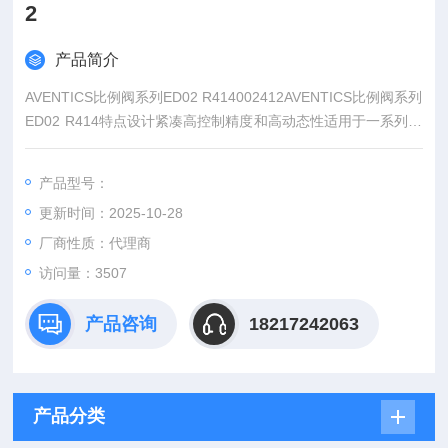
2
产品简介
AVENTICS比例阀系列ED02 R414002412AVENTICS比例阀系列
ED02 R414特点设计紧凑高控制精度和高动态性适用于一系列广
泛应用无需额外底板集成阀组轮胎制造一种是开关控制:要么全
开、要么全关，流量要么、要么，没有中间状态，如普通的电磁
产品型号：
直通阀、电磁换向阀、电液换向阀
更新时间：2025-10-28
厂商性质：代理商
访问量：3507
产品咨询
18217242063
产品分类