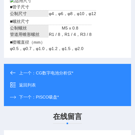
■管子尺寸
公制尺寸
φ4，φ6，φ8，φ10，φ12
■螺丝尺寸
公制螺丝
M5 x 0.8
管道用锥形螺丝
R1 / 8，R1 / 4，R3 / 8
■喷嘴直径（mm）
φ0.5，φ0.7，φ1.0，φ1.2，φ1.5，φ2.0
上一个：
CG数字电池分析仪*
返回列表
下一个：
PISCO吸盘*
在线留言