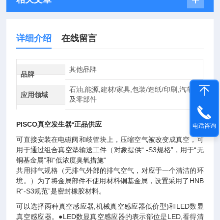
详细介绍
在线留言
其他品牌
品牌
石油,能源,建材/家具,包装/造纸/印刷,汽车
应用领域
及零部件
PISCO真空发生器*正品供应
电话咨询
可直接安装在电磁阀和歧管块上，压缩空气被改变成真空，可
用于通过组合真空垫输送工件（对象提供“ -S3规格”，用于“无
铜基金属”和“低浓度臭氧措施”
共用排气规格（无排气外部的排气空气，对应于一个清洁的环
境。）为了将金属部件不使用材料铜基金属，设置采用了HNB
R“-S3规范”是密封橡胶材料。
可以选择两种真空感应器,机械真空感应器低价型)和LED数显
真空感应器。●LED数显真空感应器的表示部位是LED,看得清