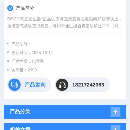
产品简介
PISCO真空发生器*正品供应可直接安装在电磁阀和歧管块上，
压缩空气被改变成真空，可用于通过组合真空垫输送工件（对象
提供“ -S3规格"，用于“无铜基金属"和“低浓度臭氧措施"
共用排气规格（无排气外部的排气空气，对应于一个清洁的环
产品型号：
境。）为了将金属部件不使用材料铜基金属，设置采用了HNB
更新时间：2025-10-11
R“-S3规范"是密封橡胶材料。
厂商性质：代理商
访问量：2998
产品咨询
18217242063
产品分类
相关文章