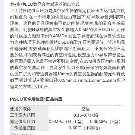
楚●多种LED数显真空感应器输出方式
上面特性的供应压力是真空发生器的额定供应压力达到真空度
到顶点前,在一个特定的供应压力范围下,可导致异音(嘟嘟声)
现象。这样的异音现象由不稳定的情况发生,影响到真空感应
器等。列把H系列的真空发生器输入0.5M的供应压力后,动作
的时候压力渐渐下到0.43MDa.发生了异音必须在调整供应压
力这种情况下,以便能维持0.5pa的压力,压力要调节。管道和元
件选择时,有效截面积应比喷嘴径断面积大。不充分的供应流
量的话,不能获得满足的真空特性(在设定压力中异常声音发生
的原因是吸入流量不够达不到真空度)在05M供应压力的H系列
的真空发生器动作上异音发生应力不就(何保的有效能面积的
供应口扩大和管道机器嘴10mm的真空发生器的配管元件有效
截面积计算试●喷嘴口径:0.5mm.0.7mm,1.omm,1.2mm客户
需要的方式可以组合。
PISCO真空发生器*正品供应
使用的液体
空运
工作压力范围
0.15-0.7兆帕
额定供应压力
0.5MPa（H，L型），0.35MPa（E型）
工作温度范围
0-60℃（不冻结）