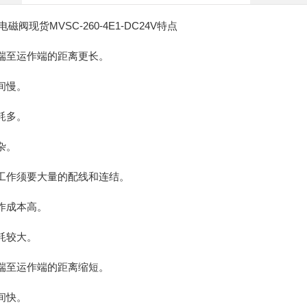
现货MVSC-260-4E1-DC24V特点
端至运作端的距离更长。
间慢。
耗多。
杂。
工作须要大量的配线和连结。
作成本高。
耗较大。
端至运作端的距离缩短。
间快。