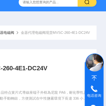
VL-20-25-S6德国FESTO气动
ORIENTALMOTOR东方马达
器电磁阀
金器代理电磁阀现货MVSC-260-4E1-DC24V
0-4E1-DC24V
24V产品特点簧片式導線座端子外框為尼龍 PA6，耐化學性及
电话咨询
手動轉鈕，方便測試在中性鹽霧環境下長達 336 小時
範，產品均作氣密性檢測。U-packing 軸環設計耐磨性佳，