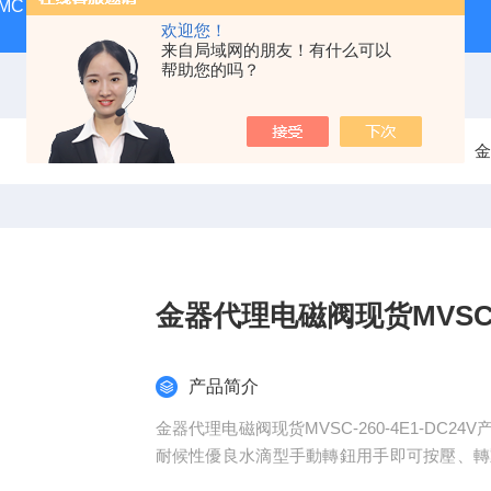
MC
SMC气动香港营业所
PAX1212-03SMC隔膜泵
A
欢迎您！
来自局域网的朋友！有什么可以
帮助您的吗？
当前位置：
首页
产品中心
MINDMAN金器
金
金器代理电磁阀现货MVSC-26
产品简介
金器代理电磁阀现货MVSC-260-4E1-DC
耐候性優良水滴型手動轉鈕用手即可按壓、轉動
不發生氧化氣密性 100%依 JIS 氣密測試規