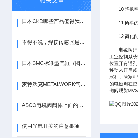
相关文章
10.降低
日本CKD哪些产品值得我们去购买？
11.简单
12.简化配
不得不说，焊接传感器是具有很大优势的
电磁阀(Ele
工业控制系统
日本SMC标准型气缸（圆形）都有哪些系列
位置开有通孔
移动来开启或
塞杆，活塞杆
的电磁阀在控
麦特沃克METALWORK气缸操作说明书
磁阀现货MVSC-
ASCO电磁阀阀体上面的符号都是什么含义
使用光电开关的注意事项