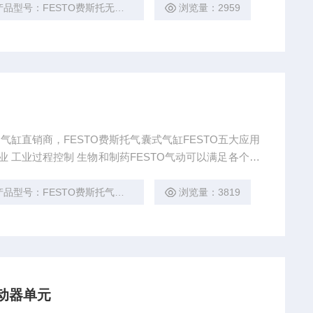
产品型号：FESTO费斯托无杆气缸
浏览量：2959
TO气缸直销商，FESTO费斯托气囊式气缸FESTO五大应用
业 工业过程控制 生物和制药FESTO气动可以满足各个行
*的技术服务。我公司FESTO备货达到270万欧元
产品型号：FESTO费斯托气囊式气缸
浏览量：3819
驱动器单元