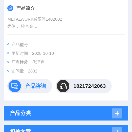
产品简介
METALWORK减压阀1402002
壳体： 锌合金
套： 高分子聚合材质
旋转手柄：高分子聚合材质
产品型号：
活塞：高分子聚合材质
更新时间：2025-10-10
底座：高分子聚合材质
调节螺栓：OT58黄铜
厂商性质：代理商
弹簧座：OT58黄铜
访问量：2832
产品咨询
18217242063
产品分类
相关文章