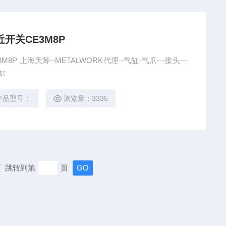
近开关CE3M8P
P 上海天筹--METALWORK代理--气缸-气爪---接头---
压缸
产品型号：
浏览量：3335
末页 跳转到第
页