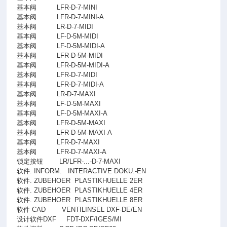
基本阀
LFR-D-7-MINI
基本阀
LFR-D-7-MINI-A
基本阀
LR-D-7-MIDI
基本阀
LF-D-5M-MIDI
基本阀
LF-D-5M-MIDI-A
基本阀
LFR-D-5M-MIDI
基本阀
LFR-D-5M-MIDI-A
基本阀
LFR-D-7-MIDI
基本阀
LFR-D-7-MIDI-A
基本阀
LR-D-7-MAXI
基本阀
LF-D-5M-MAXI
基本阀
LF-D-5M-MAXI-A
基本阀
LFR-D-5M-MAXI
基本阀
LFR-D-5M-MAXI-A
基本阀
LFR-D-7-MAXI
基本阀
LFR-D-7-MAXI-A
锁定按钮
LR/LFR-...-D-7-MAXI
软件. INFORM.
INTERACTIVE DOKU.-EN
软件. ZUBEHOER
PLASTIKHUELLE 2ER
软件. ZUBEHOER
PLASTIKHUELLE 4ER
软件. ZUBEHOER
PLASTIKHUELLE 8ER
软件 CAD
VENTILINSEL DXF-DE/EN
设计软件DXF
FDT-DXF/IGES/MI