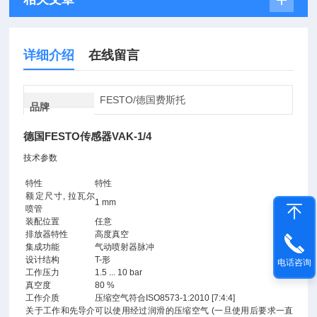
详细介绍
在线留言
FESTO/德国费斯托
品牌
德国FESTO传感器VAK-1/4
技术参数
特性
特性
额定尺寸, 拉瓦尔
1 mm
喷管
装配位置
任意
排放器特性
高度真空
集成功能
气动喷射器脉冲
设计结构
T-形
电话咨询
工作压力
1.5 ... 10 bar
真空度
80 %
工作介质
压缩空气符合ISO8573-1:2010 [7:4:4]
关于工作和先导介
可以使用经过润滑的压缩空气 (一旦使用后要求一直