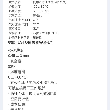
质的说明
使用经过润滑的压缩空气)
介质温度
-20 ... 80 °C
环境温度
-20 ... 80 °C
安装类型
带通孔
气动连接, 气口 1
G1/4
气动连接, 气口 3
G1/4
真空接口
G1/4
材料备注
不含有黄铜和PTFE
外壳的材料信息
压铸铝
德国FESTO传感器VAK-1/4
公称通径
0.45 ... 3 mm
· 真空度
93%
· 温度范围
0 ... +60 °C
· 有效性非常高的发生器系列，
可以直接用于工作场所
· 两种壳体可选：直列式和T型
· 空间要求低
· 成本低廉
· 无损耗件