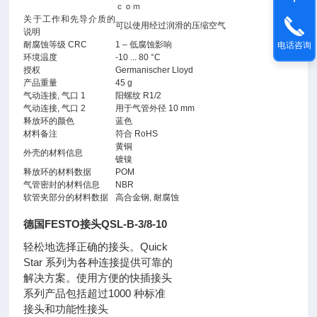
ｃｏｍ
关于工作和先导介质的
可以使用经过润滑的压缩空气
说明
耐腐蚀等级 CRC
1 – 低腐蚀影响
电话咨询
环境温度
-10 ... 80 °C
授权
Germanischer Lloyd
产品重量
45 g
气动连接, 气口 1
阳螺纹 R1/2
气动连接, 气口 2
用于气管外径 10 mm
释放环的颜色
蓝色
材料备注
符合 RoHS
黄铜
外壳的材料信息
镀镍
释放环的材料数据
POM
气管密封的材料信息
NBR
软管夹部分的材料数据
高合金钢, 耐腐蚀
德国FESTO接头QSL-B-3/8-10
轻松地选择正确的接头。Quick
Star 系列为各种连接提供可靠的
解决方案。使用方便的快插接头
系列产品包括超过1000 种标准
接头和功能性接头