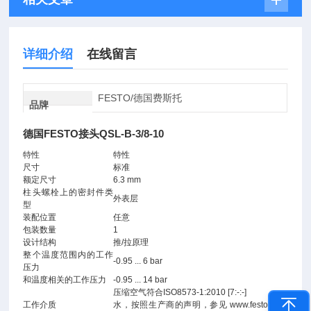
详细介绍
在线留言
FESTO/德国费斯托
品牌
德国FESTO接头QSL-B-3/8-10
特性
特性
尺寸
标准
额定尺寸
6.3 mm
柱头螺栓上的密封件类
外表层
型
装配位置
任意
包装数量
1
设计结构
推/拉原理
整个温度范围内的工作
-0.95 ... 6 bar
压力
和温度相关的工作压力
-0.95 ... 14 bar
压缩空气符合ISO8573-1:2010 [7:-:-]
工作介质
水，按照生产商的声明，参见 www.festo。。