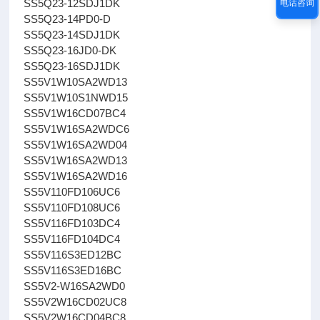
SS5Q23-12SDJ1DK
电话咨询
SS5Q23-14PD0-D
SS5Q23-14SDJ1DK
SS5Q23-16JD0-DK
SS5Q23-16SDJ1DK
SS5V1W10SA2WD13
SS5V1W10S1NWD15
SS5V1W16CD07BC4
SS5V1W16SA2WDC6
SS5V1W16SA2WD04
SS5V1W16SA2WD13
SS5V1W16SA2WD16
SS5V110FD106UC6
SS5V110FD108UC6
SS5V116FD103DC4
SS5V116FD104DC4
SS5V116S3ED12BC
SS5V116S3ED16BC
SS5V2-W16SA2WD0
SS5V2W16CD02UC8
SS5V2W16CD04BC8