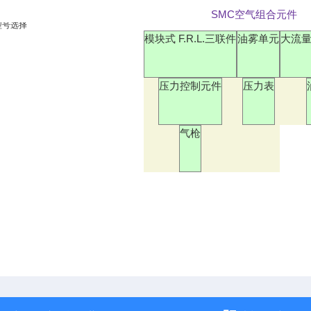
SMC空气组合元件
型号选择
模块式 F.R.L.三联件
油雾单元
大流
压力控制元件
压力表
气枪