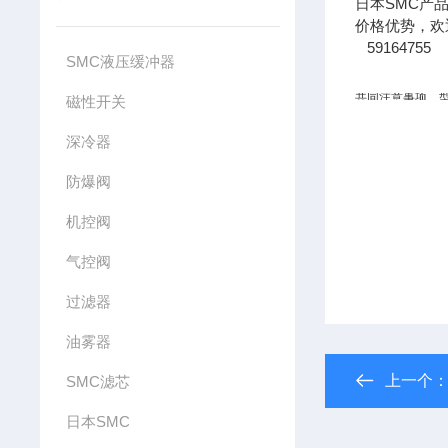
日本SMC产品
价格优势，欢
59164755
SMC液压缓冲器
共同注意事项
磁性开关
深冷器
防爆阀
机控阀
气控阀
过滤器
油雾器
上一个
SMC滤芯
日本SMC