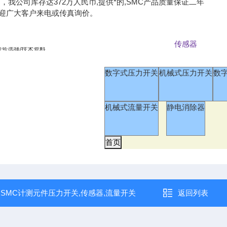
，我公司库存达372万人民币,提供*的,SMC产品质量保证二年
迎广大客户来电或传真询价。
传感器
型号选择/技术资料
数字式压力开关
机械式压力开关
数
机械式流量开关
静电消除器
：
SMC计测元件压力开关,传感器,流量开关
返回列表