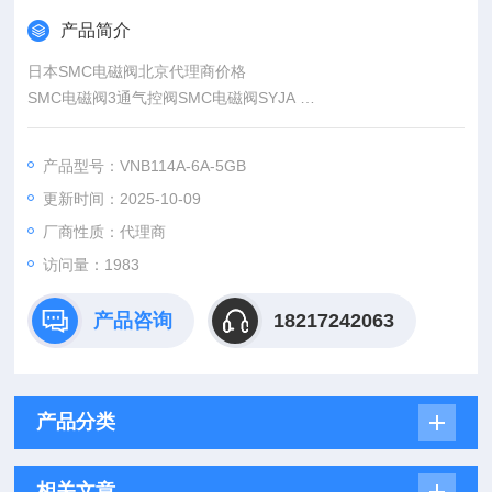
产品简介
日本SMC电磁阀北京代理商价格
SMC电磁阀3通气控阀SMC电磁阀SYJA
SMC电磁阀弹性密封
SMC电磁阀型号 声速流到: C
产品型号：VNB114A-6A-5GB
SMC电磁阀SYJA300 3.6dm3/（sbar）
更新时间：2025-10-09
SMC电磁阀SYJA500 1.2dm3/（sbar）
厂商性质：代理商
访问量：1983
产品咨询
18217242063
产品分类
相关文章