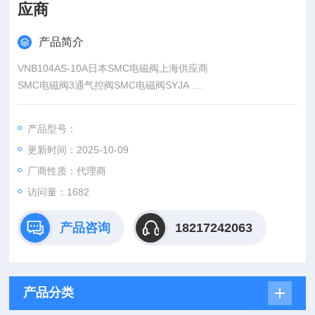
应商
产品简介
VNB104AS-10A日本SMC电磁阀上海供应商
SMC电磁阀3通气控阀SMC电磁阀SYJA
SMC电磁阀弹性密封
SMC电磁阀型号 声速流到: C
产品型号：
SMC电磁阀SYJA300 3.6dm3/（sbar）
更新时间：2025-10-09
SMC电磁阀SYJA500 1.2dm3/（sbar）
厂商性质：代理商
访问量：1682
产品咨询
18217242063
产品分类