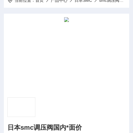
当前位置：
首页
产品中心
日本SMC
smc调压阀
日
日本smc调压阀国内*面价