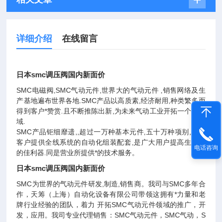
详细介绍
在线留言
日本smc调压阀国内新面价
SMC电磁阀,SMC气动元件,世界大的气动元件 ,销售网络及生
产基地遍布世界各地.SMC产品以高质素,经济耐用,种类繁多而
得到客户*赞赏.且不断推陈出新,为未来气动工业开拓一个新领
域.
SMC产品钜细靡遗,,超过一万种基本元件,五十万种项别,能为
客户提供全线系统的自动化组装配套,是广大用户提高生产力
电话咨询
的佳利器.同是营业所提供*的技术服务。
日本smc调压阀国内新面价
SMC为世界的气动元件研发,制造,销售商。我司与SMC多年合
作，天筹（上海）自动化设备有限公司带领这拥有*力量和老
牌行业经验的团队，着力 开拓SMC气动元件领域的推广，开
发，应用。我司专业代理销售：SMC气动元件，SMC气动，S