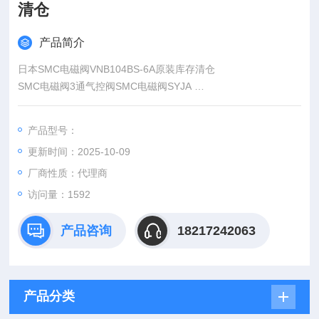
清仓
产品简介
日本SMC电磁阀VNB104BS-6A原装库存清仓
SMC电磁阀3通气控阀SMC电磁阀SYJA
SMC电磁阀弹性密封
SMC电磁阀型号 声速流到: C
产品型号：
SMC电磁阀SYJA300 3.6dm3/（sbar）
更新时间：2025-10-09
SMC电磁阀SYJA500 1.2dm3/（sbar）
厂商性质：代理商
访问量：1592
产品咨询
18217242063
产品分类