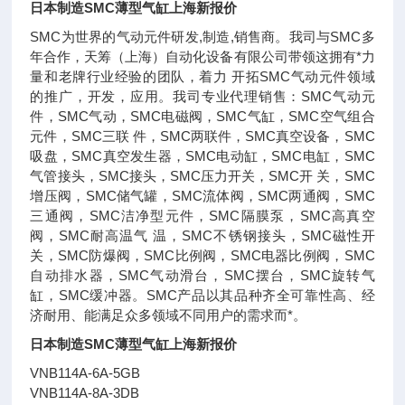
日本制造SMC薄型气缸上海新报价
SMC为世界的气动元件研发,制造,销售商。我司与SMC多
年合作，天筹（上海）自动化设备有限公司带领这拥有*力
量和老牌行业经验的团队，着力 开拓SMC气动元件领域
的推广，开发，应用。我司专业代理销售：SMC气动元
件，SMC气动，SMC电磁阀，SMC气缸，SMC空气组合
元件，SMC三联 件，SMC两联件，SMC真空设备，SMC
吸盘，SMC真空发生器，SMC电动缸，SMC电缸，SMC
气管接头，SMC接头，SMC压力开关，SMC开 关，SMC
增压阀，SMC储气罐，SMC流体阀，SMC两通阀，SMC
三通阀，SMC洁净型元件，SMC隔膜泵，SMC高真空
阀，SMC耐高温气 温，SMC不锈钢接头，SMC磁性开
关，SMC防爆阀，SMC比例阀，SMC电器比例阀，SMC
自动排水器，SMC气动滑台，SMC摆台，SMC旋转气
缸，SMC缓冲器。SMC产品以其品种齐全可靠性高、经
济耐用、能满足众多领域不同用户的需求而*。
日本制造SMC薄型气缸上海新报价
VNB114A-6A-5GB
VNB114A-8A-3DB