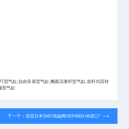
型气缸,轻巧型气缸,自由安装型气缸,椭圆活塞杆型气缸,齿杆式回转
服型气缸
下一个：
现货日本SMC电磁阀VER4000-06进口*