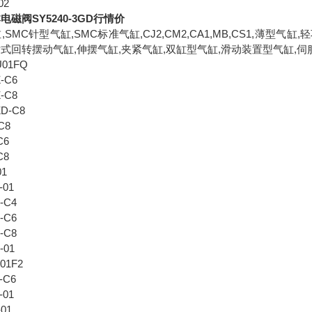
02
电磁阀SY5240-3GD行情价
,SMC针型气缸,SMC标准气缸,CJ2,CM2,CA1,MB,CS1,薄
片式回转摆动气缸,伸摆气缸,夹紧气缸,双缸型气缸,滑动装置型气缸,伺
U01FQ
Z-C6
Z-C8
ZD-C8
C8
C6
C8
01
-01
-C4
-C6
-C8
-01
01F2
-C6
-01
-01