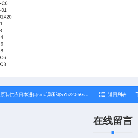
-C6
-01
01X20
1
8
C4
C6
C8
-C6
-C8
：
原装供应日本进口smc调压阀SY5220-5GD-01规格
返回列表
在线留言