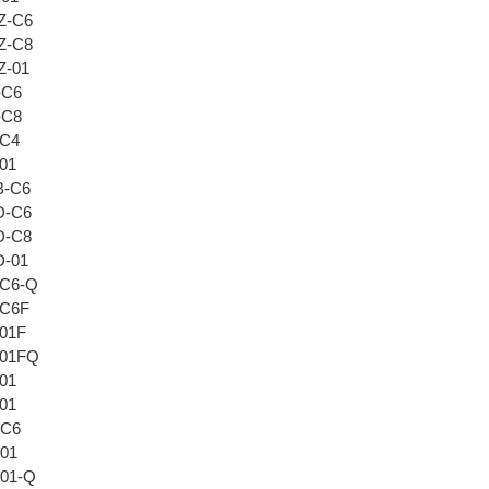
Z-C6
Z-C8
Z-01
-C6
-C8
-C4
01
B-C6
D-C6
D-C8
D-01
-C6-Q
-C6F
01F
-01FQ
01
01
-C6
01
01-Q