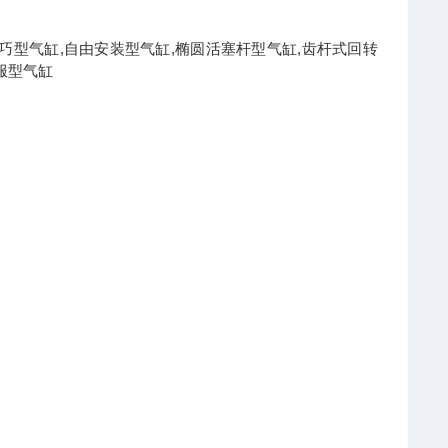
型气缸,轻巧型气缸,自由安装型气缸,椭圆活塞杆型气缸,齿杆式回转
服型气缸