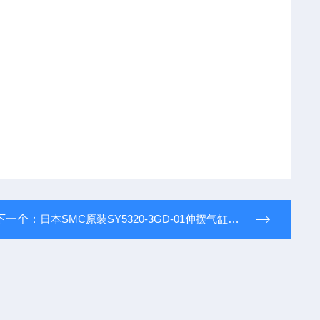
下一个：
日本SMC原装SY5320-3GD-01伸摆气缸价格