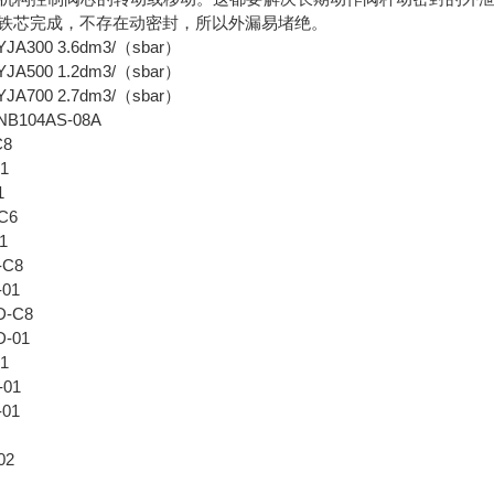
铁芯完成，不存在动密封，所以外漏易堵绝。
A300 3.6dm3/（sbar）
A500 1.2dm3/（sbar）
A700 2.7dm3/（sbar）
104AS-08A
C8
1
1
C6
1
-C8
-01
D-C8
D-01
1
-01
-01
02