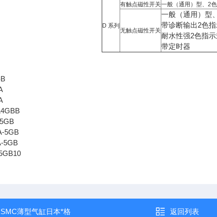
有触点磁性开关
一般（通用）型、2
一般（通用）型
带诊断输出2色指
D 系列
无触点磁性开关
耐水性强2色指示
带定时器
-B
A
A
A4GBB
-5GB
A-5GB
A-5GB
5GB10
：
SMC薄型气缸日本*格
返回列表