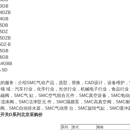
-3GB
-4DZB
-4GB
-5DB
-5DZ
-5DZB
5DZ-B
-5GB
-6GB
A4GBB
A-5D
供的服务：介绍SMC气动产品，选型，替换，CAD设计，设备维护
用领 域：汽车行业，化学行业，光伏行业，机械电子行业，食品行业
电磁阀，SMC气 缸，SMC空气组合元件，SMC真空设备，SMC电动
C流体阀，SMC洁净型元 件，SMC隔膜泵，SMC高真空阀，SMC
例阀，SMC自动排水器，SMC气动滑 台，SMC旋转气缸，SMC缓冲
性开关D系列北京采购价
系列
形式
规格