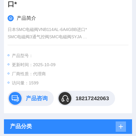
口*
产品简介
日本SMC电磁阀VNB114AL-6A4GBB进口*
SMC电磁阀3通气控阀SMC电磁阀SYJA
SMC电磁阀弹性密封
SMC电磁阀型号 声速流到: C
产品型号：
SMC电磁阀SYJA300 3.6dm3/（sbar）
更新时间：2025-10-09
SMC电磁阀SYJA500 1.2dm3/（sbar）
厂商性质：代理商
访问量：1599
产品咨询
18217242063
产品分类