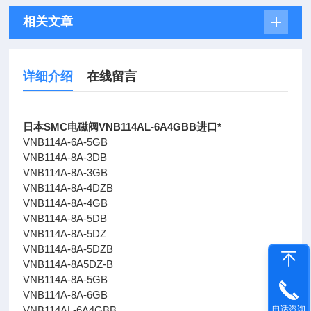
相关文章
详细介绍
在线留言
日本SMC电磁阀VNB114AL-6A4GBB进口*
VNB114A-6A-5GB
VNB114A-8A-3DB
VNB114A-8A-3GB
VNB114A-8A-4DZB
VNB114A-8A-4GB
VNB114A-8A-5DB
VNB114A-8A-5DZ
VNB114A-8A-5DZB
VNB114A-8A5DZ-B
VNB114A-8A-5GB
VNB114A-8A-6GB
VNB114AL-6A4GBB
电话咨询