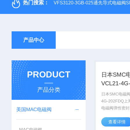
热门搜索：
VFS3120-3GB-025通先导式电磁阀S
产品中心
PRODUCT
日本SMC
VCL21-4G
产品分类
202FDQ
日本SMC电磁阀V
4G-202FDQ
电磁阀弹性密封
美国MAC电磁阀
型号 声速流到:
查看详情
阀SYJA300 3.6
（sbar）SMC
MAC电磁阀