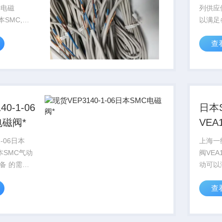
C电磁
列供应
本SMC,上
以满足各种
旋转气SMC标
同是提
查
c电磁
公司可
理,smc电
需求，
电磁阀资
务。
0-1-06
日本
电磁阀*
VEA
1-06日本
上海一
本SMC气动
阀VEA
的需
动可以满
的技术服
求，同
查
以满足各种
务。 
设备 的需求，同是提供*的
技术服