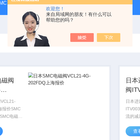
MC
SMC气动香港营业所
PAX1212-03SMC隔膜泵
A
欢迎您！
来自局域网的朋友！有什么可以
帮助您的吗？
电磁阀
日本
-
阀IT
上海报价
CL21-
日本进
上海报价SMC
ITV0
SMC电磁阀
流的减
 CSMC电磁
流口）
查
dm3/
样。我
电磁阀
存量达