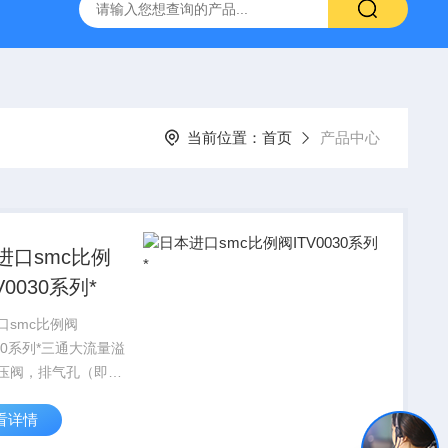
VL-20-25-S6德国FESTO气动
ORIENTALMOTOR东方马达
当前位置：
首页
产品中心
进口smc比例
V0030系列*
口smc比例阀
030系列*三通大流量溢
压阀，排气孔（即溢
与出、进气孔口径一
看详情
公司（SMC气动）库
到372万人民币