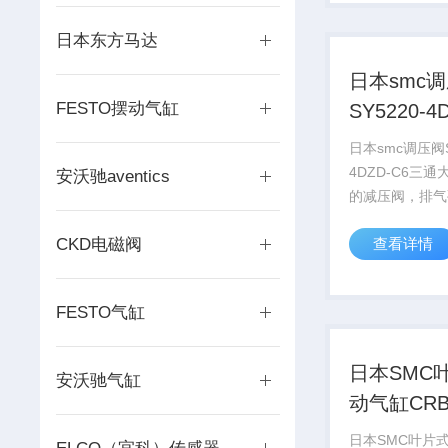
的技术服务。
日本东方马达
日本smc
FESTO摆动气缸
SY5220-4
日本smc调压阀S
4DZD-C6三
安沃驰aventics
的减压阀，排气
口）与出、进气
CKD电磁阀
查看详情
样。我公司（S
存量达到372
FESTO气缸
日本SMC
安沃驰气缸
动气缸CR
日本SMC叶片