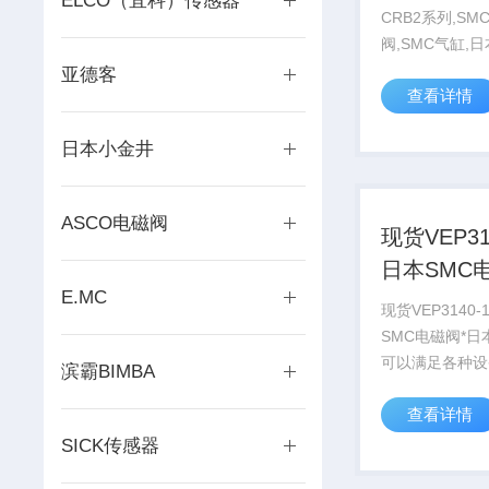
ELCO（宜科）传感器
CRB2系列,SM
阀,SMC气缸,日
海SMC,SMC
亚德客
查看详情
准气缸,日本sm
阀,smc电磁阀代
日本小金井
磁阀报价,smc
料,smc电磁阀...
ASCO电磁阀
现货VEP314
日本SMC
E.MC
现货VEP3140-
SMC电磁阀*日
可以满足各种设备 
滨霸BIMBA
求，同是提供*
查看详情
务。 我公司可
设备 的需求，同是提供*的
SICK传感器
技术服务。