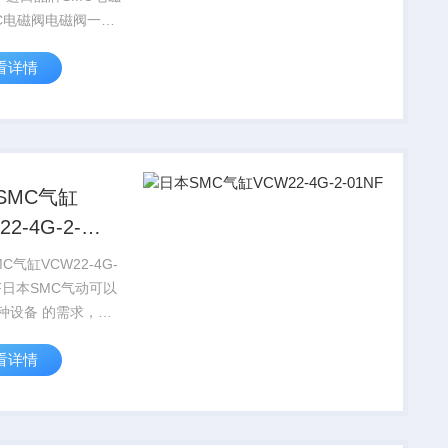
MC电磁阀电磁阀一般
数很小，而且工作压
看详情
小。比如一般２５口
磁阀流通系数比１５
电动球阀小很多。电
动是通...
SMC气缸
22-4G-2-
F
C气缸VCW22-4G-
NF日本SMC气动可以
 的需求，同
*的技术服务。 我公
看详情
足各种设备 的需
是提供*的技术服