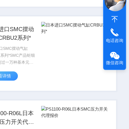
进口SMC摆动
CRBU2系列*
电话咨询
口SMC摆动气缸
2系列*SMC产品钜细
,超过一万种基本元件,
微信咨询
种项别,能为客户提
看详情
系统的自动化组装配
广大用户提高生产力
利器.同是营业所提供
术服务。
100-R06L日本
C压力开关代理