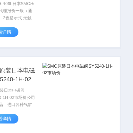
00-R06L日本SMC压
代理报价一般（通
、2色指示式 无触点
关 一般（通用）
看详情
色指示式带诊断输出2
式耐水性强2色指示
时器
C原装日本电磁
5240-1H-02市
原装日本电磁阀
40-1H-02市场价公司
品：进口各种气缸、
、压力控制元件、功
看详情
消声器、压缩空气清
件、检测元件、流量