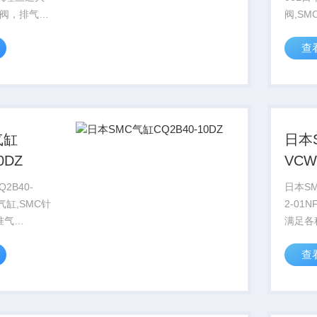
阀，排气孔
阀,S
出、进气孔
流通系
查
司（SMC气
力差很
372万人民
径的电
口径的
磁阀的驱
气缸
日本
0DZ
VCW
01N
2B40-
日本SM
气缸,SMC针
2-01
准气
满足各种设备
1,MB,CS1,
是提供
查
型气缸,自由
司可以满
圆活塞杆型
求，同
转摆动气缸,
务。