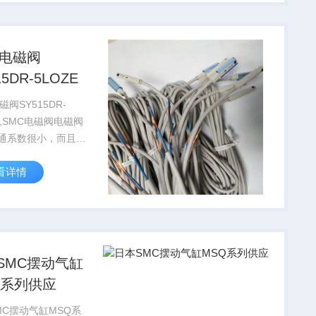
件、真空用元件、全
、气动辅助元件、传
C电磁阀
15DR-5LOZE
磁阀SY515DR-
E,SMC电磁阀电磁阀
通系数很小，而且工
差很小。比如一般２
看详情
的电磁阀流通系数比
径的电动球阀小很多。
的驱动是通过电磁线
较容易被电压冲...
SMC摆动气缸
Q系列供应
MC摆动气缸MSQ系