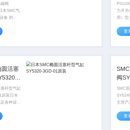
报价
电磁阀
PS11
L*日本SMC气
力开关
 的需
用）型
的技术服
磁性开
查
以满足各种
型、2
色指示
式带定
椭圆活塞
SM
5320-
阀SY
装
场价
活塞杆型气缸
SMC
-01原装日本
SY52
满足各种设备
主营产
供*的技术
电磁阀
查
可以满足各
率阀、
净化元