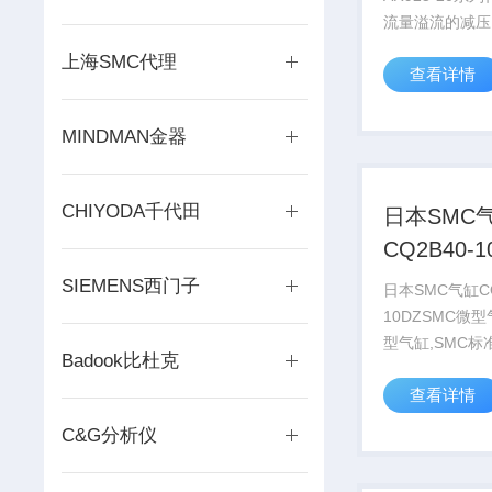
流量溢流的减压
（即溢流口）与
上海SMC代理
查看详情
口径一样。我公
动）库存量达到
币
MINDMAN金器
CHIYODA千代田
日本SMC
CQ2B40-1
SIEMENS西门子
日本SMC气缸CQ
10DZSMC微型
型气缸,SMC标
Badook比杜克
缸,CJ2,CM2,CA
查看详情
薄型气缸,轻巧
安装型气缸,椭
C&G分析仪
气缸,齿杆式回
叶...