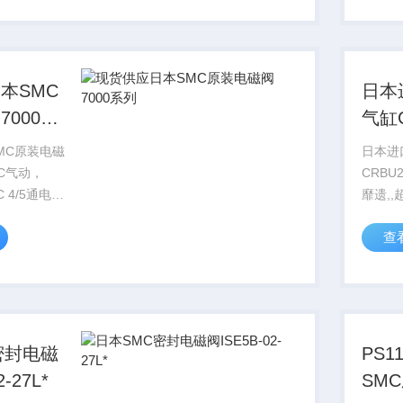
3...
本SMC
日本
000系
气缸
MC原装电磁
日本进
MC气动，
CRBU
 4/5通电磁
靡遗,
导式电磁阀/
五十万
查
供全线
0,7000系列
套,是
的Z佳
*的技
密封电磁
PS1
-27L*
SM