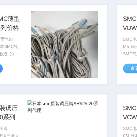
MC薄型
SM
系列价格
VDW
G日
薄型气缸
SMC电
本SMC气
M5-
 的需
SMC
的技术服
的需求
查
以满足各种
服务。
种设备 的需求，同是提供
的技术
原装调压
SM
20系列代
VCW4
调压阀
SMC电
列代理三通大
06L