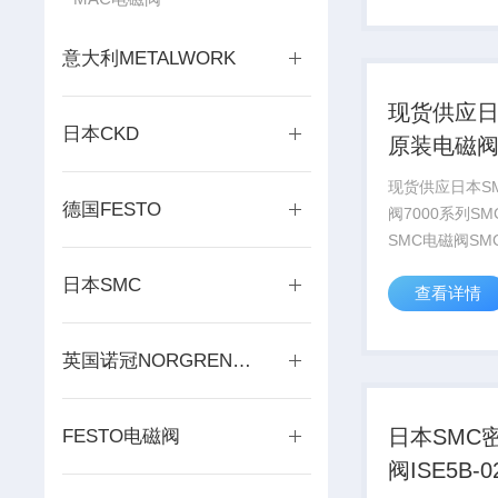
SYJA500 1.2dm
意大利METALWORK
现货供应日
日本CKD
原装电磁阀7
列
现货供应日本S
德国FESTO
阀7000系列S
SMC电磁阀SMC
阀1.特点5通先
日本SMC
查看详情
弹性密封
SYJ3000,500
英国诺冠NORGREN气动元件
日本SMC
FESTO电磁阀
阀ISE5B-02