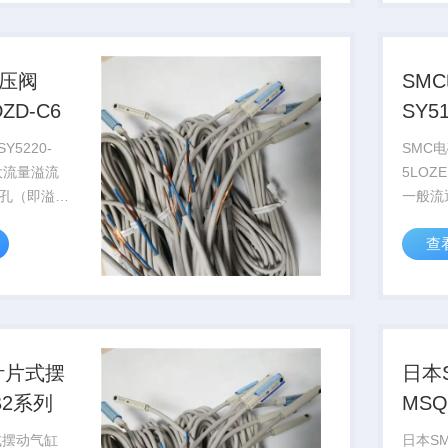
控制元
气控阀
感...
调压阀
SM
DZD-C6
SY5
Y5220-
SMC电
通大流量溢流
5LOZ
孔（即溢流
一般流
孔口径一
作压力
查
MC气动）库
５口径
万人民币
15口
电磁阀
圈，比
叶片式摆
日本
B2系列
MS
式摆动气缸
日本S