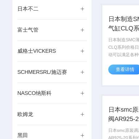
日本不二
日本制造S
气缸CLQ
富士气管
日本制造SMC
CLQ系列价格日
威格士VICKERS
动可以满足各种设备
求，同是提供*
查看详情
务。 我公司可
SCHMERSRL/施迈赛
设备 的需求，同是提供*的
技术服务。
NASCO纳斯科
日本smc
欧姆龙
阀AR925-
理
日本smc原装
黑田
AR925-20系